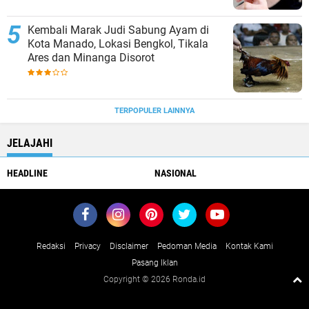
Kembali Marak Judi Sabung Ayam di
Kota Manado, Lokasi Bengkol, Tikala
Ares dan Minanga Disorot
TERPOPULER LAINNYA
JELAJAHI
HEADLINE
NASIONAL
Redaksi
Privacy
Disclaimer
Pedoman Media
Kontak Kami
Pasang Iklan
Copyright ©
2026 Ronda.id